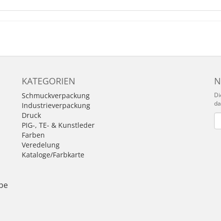
KATEGORIEN
N
Schmuckverpackung
Di
da
Industrieverpackung
Druck
Ne
PIG-, TE- & Kunstleder
Farben
n
Veredelung
Kataloge/Farbkarte
be