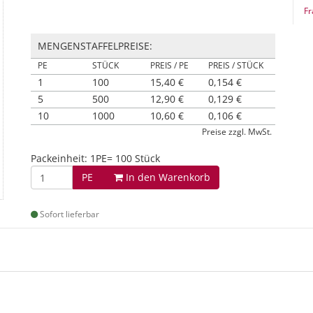
Fr
MENGENSTAFFELPREISE:
PE
STÜCK
PREIS / PE
PREIS / STÜCK
1
100
15,40 €
0,154 €
5
500
12,90 €
0,129 €
10
1000
10,60 €
0,106 €
Preise zzgl. MwSt.
Packeinheit: 1PE= 100 Stück
PE
In den Warenkorb
Sofort lieferbar