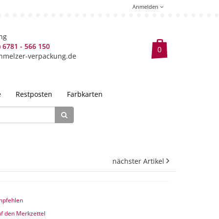
Anmelden
ng
) 6781 - 566 150
hmelzer-verpackung.de
e
Restposten
Farbkarten
nächster Artikel
mpfehlen
f den Merkzettel