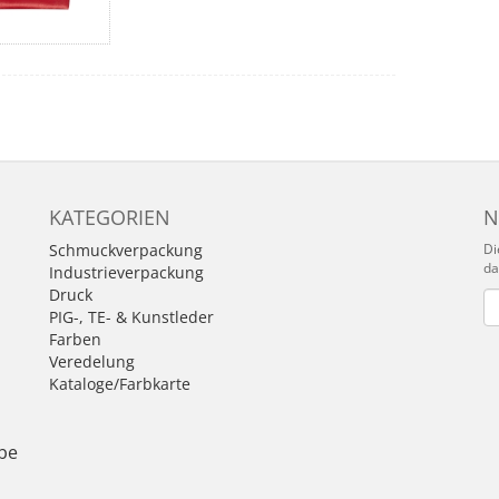
KATEGORIEN
N
Schmuckverpackung
Di
da
Industrieverpackung
Druck
Ne
PIG-, TE- & Kunstleder
Farben
n
Veredelung
Kataloge/Farbkarte
be